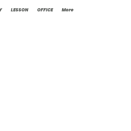
Y
LESSON
OFFICE
More