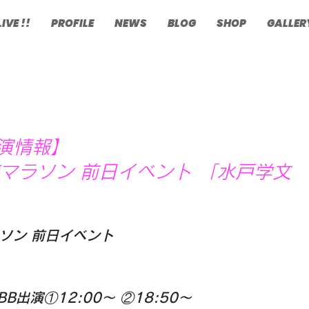
LIVE !!
PROFILE
NEWS
BLOG
SHOP
GALLER
出演情報】
マラソン 前日イベント 「水戸学文
ラソン 前日イベント
 BB出演①12:00〜 ②18:50〜