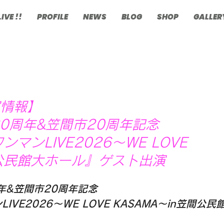
LIVE !!
PROFILE
NEWS
BLOG
SHOP
GALLER
演情報】
0周年&笠間市20周年記念
マンLIVE2026〜WE LOVE
笠間公民館大ホール』ゲスト出演
年&笠間市20周年記念
VE2026〜WE LOVE KASAMA〜in笠間