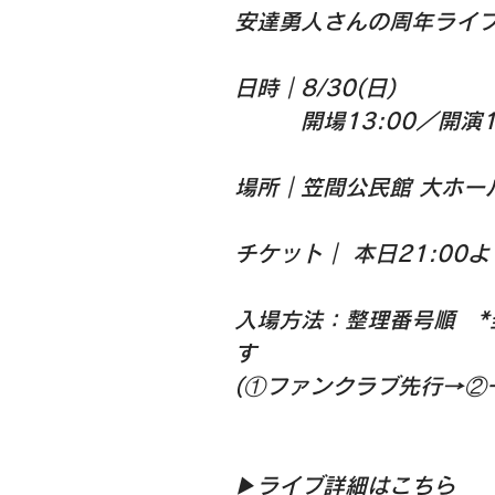
安達勇人さんの周年ライ
日時｜8/30(日)
　　　開場13:00／開演1
場所｜笠間公民館 大ホー
チケット｜ 本日21:00
入場方法：整理番号順　
す
(①ファンクラブ先行→②
▶︎ライブ詳細はこちら